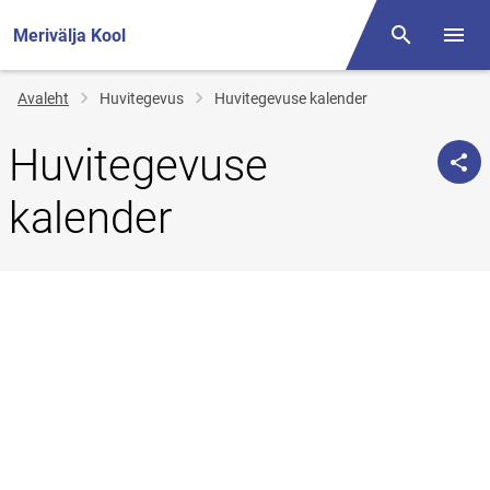
Merivälja Kool
Otsing
Menüü
Jälglink
Avaleht
Huvitegevus
Huvitegevuse kalender
Huvitegevuse
kalender