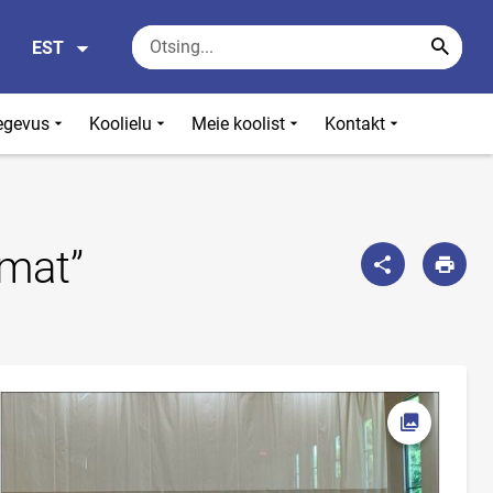
EST
egevus
Koolielu
Meie koolist
Kontakt
amat”
te.
Ava foto