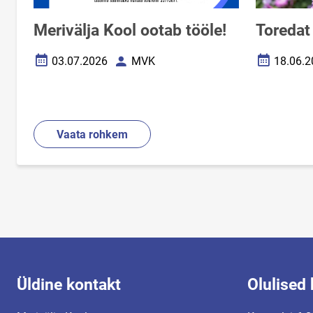
Merivälja Kool ootab tööle!
Toredat
03.07.2026
MVK
18.06.2
Loomise kuupäev
Autor
Loomise k
Vaata rohkem
Üldine kontakt
Olulised 