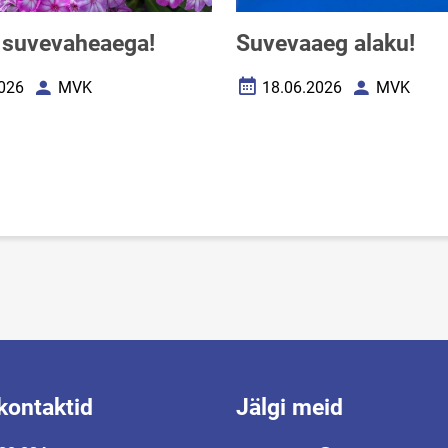
 suvevaheaega!
Suvevaaeg alaku!
026
MVK
18.06.2026
MVK
uupäev
Autor
Loomise kuupäev
Autor
kontaktid
Jälgi meid