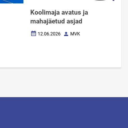
Koolimaja avatus ja
mahajäetud asjad
12.06.2026
MVK
Loomise kuupäev
Autor