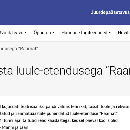
Juurdepääsetavus
Avalik teave
Õppetöö
Hariduse tugiteenused
Huvit
tendusega “Raamat”
asta luule-etendusega “Ra
ujundati teatrisaaliks, pandi valmis tehnikat, tassiti toole ja rekvisii
rjutatud ja raamatuaastale pühendatud luule-etenduse "Raamat".
4. tunni ajal täitusid read kaaslastega, kes sel päeval koolis olid.
jo Männi ja Jaan