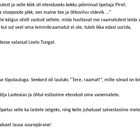
est ja selle kõik oli etenduseks kokku põiminud õpetaja Piret.
sissepoole pikk, ees maine tee ja õhtuviivu videvik ..."
ille käigus otsiti vastust sellele, mida huvitavat me raamatutest lei
, kui sul veel oma lemmikraamatut ei ole, tuleb ikka edasi uurida,
desse valanud Leelo Tungal:
e lõpulauluga. Seekord oli lauluks “Tere, raamat!”, mille sõnad on k
älja Lasteaias ja õhtul esitasime etendust oma vanematele.
õpetas selle ka lastele selgeks, ning kelle juhatusel salvestasime mei
tendusel lausa suurepärane!