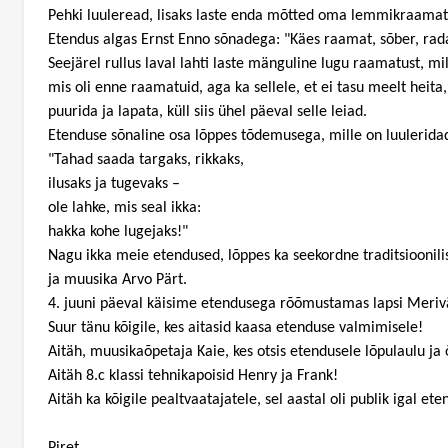
Pehki luuleread, lisaks laste enda mõtted oma lemmikraamatut
Etendus algas Ernst Enno sõnadega: "Käes raamat, sõber, rada 
Seejärel rullus laval lahti laste mänguline lugu raamatust, m
mis oli enne raamatuid, aga ka sellele, et ei tasu meelt heita
puurida ja lapata, küll siis ühel päeval selle leiad.
Etenduse sõnaline osa lõppes tõdemusega, mille on luulerida
"Tahad saada targaks, rikkaks,
ilusaks ja tugevaks –
ole lahke, mis seal ikka:
hakka kohe lugejaks!"
Nagu ikka meie etendused, lõppes ka seekordne traditsioonilis
ja muusika Arvo Pärt.
4. juuni päeval käisime etendusega rõõmustamas lapsi Meriv
Suur tänu kõigile, kes aitasid kaasa etenduse valmimisele!
Aitäh, muusikaõpetaja Kaie, kes otsis etendusele lõpulaulu ja 
Aitäh 8.c klassi tehnikapoisid Henry ja Frank!
Aitäh ka kõigile pealtvaatajatele, sel aastal oli publik igal e