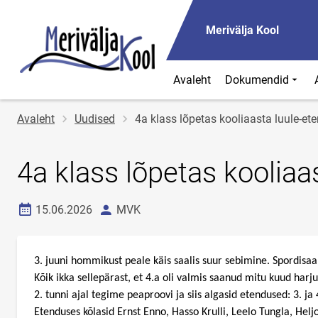
Merivälja Kool
Avaleht
Dokumendid
Jälglink
Avaleht
Uudised
4a klass lõpetas kooliaasta luule-e
4a klass lõpetas koolia
Loomise kuupäev
autor
15.06.2026
MVK
3. juuni hommikust peale käis saalis suur sebimine. Spordisaal k
Kõik ikka sellepärast, et 4.a oli valmis saanud mitu kuud ha
2. tunni ajal tegime peaproovi ja siis algasid etendused: 3. ja 
Etenduses kõlasid Ernst Enno, Hasso Krulli, Leelo Tungla, Hel