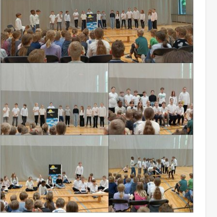
da võime, kuidas raamatud sünnipäeva peavad,
irjutanud Leelo Tungal
e klassi mudilaskoorilastega lõpulaulu fono!